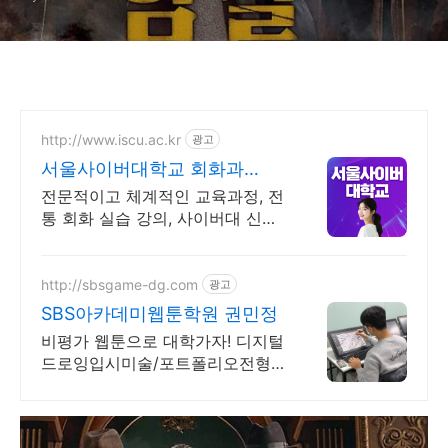
http://www.iscu.ac.kr
광고
서울사이버대학교 회화과
2026 가을학기 신편입생
전문적이고 체계적인 교육과정, 전
통 회화 실습 강의, 사이버대 신입
생 수 1위 장학금 지급 1위, 학사 석
사 박사 온라인복수학위까지
http://sbsgame-dg.com
광고
SBS아카데미웹툰학원 권민정
비평가 웹툰으로 대학가자! 디지털
드로잉입시미술/포트폴리오전형/
내신없이대학가는법!