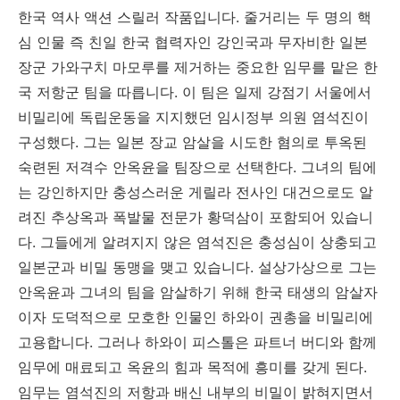
한국 역사 액션 스릴러 작품입니다. 줄거리는 두 명의 핵
심 인물 즉 친일 한국 협력자인 강인국과 무자비한 일본
장군 가와구치 마모루를 제거하는 중요한 임무를 맡은 한
국 저항군 팀을 따릅니다. 이 팀은 일제 강점기 서울에서
비밀리에 독립운동을 지지했던 임시정부 의원 염석진이
구성했다. 그는 일본 장교 암살을 시도한 혐의로 투옥된
숙련된 저격수 안옥윤을 팀장으로 선택한다. 그녀의 팀에
는 강인하지만 충성스러운 게릴라 전사인 대건으로도 알
려진 추상옥과 폭발물 전문가 황덕삼이 포함되어 있습니
다. 그들에게 알려지지 않은 염석진은 충성심이 상충되고
일본군과 비밀 동맹을 맺고 있습니다. 설상가상으로 그는
안옥윤과 그녀의 팀을 암살하기 위해 한국 태생의 암살자
이자 도덕적으로 모호한 인물인 하와이 권총을 비밀리에
고용합니다. 그러나 하와이 피스톨은 파트너 버디와 함께
임무에 매료되고 옥윤의 힘과 목적에 흥미를 갖게 된다.
임무는 염석진의 저항과 배신 내부의 비밀이 밝혀지면서