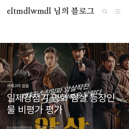
본문 바로가기
eltmdlwmdl 님의 블로그
카테고리 없음
일제강점기 영화 암살 등장인
물 비평가 평가
by eltmdlwmdl
2024. 10. 30.