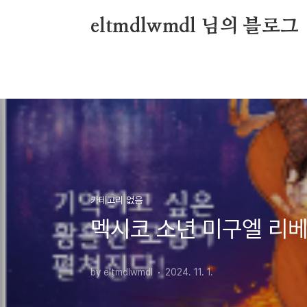
본문 바로가기
eltmdlwmdl 님의 블로그
카테고리 없음
멕시코 소년 미구엘 리베
by eltmdlwmdl
2024. 11. 1.