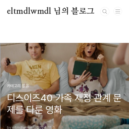
본문 바로가기
eltmdlwmdl 님의 블로그
카테고리 없음
디스이즈40 가족 재정 관계 문
제를 다룬 영화
by eltmdlwmdl
2024. 11. 5.